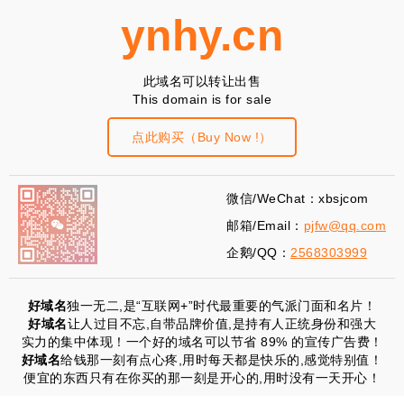
ynhy.cn
此域名可以转让出售
This domain is for sale
点此购买（Buy Now !）
微信/WeChat：xbsjcom
邮箱/Email：
pjfw@qq.com
企鹅/QQ：
2568303999
好域名
独一无二,是“互联网+”时代最重要的气派门面和名片！
好域名
让人过目不忘,自带品牌价值,是持有人正统身份和强大
实力的集中体现！一个好的域名可以节省 89% 的宣传广告费！
好域名
给钱那一刻有点心疼,用时每天都是快乐的,感觉特别值！
便宜的东西只有在你买的那一刻是开心的,用时没有一天开心！